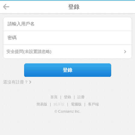
登錄
安全提問(未設置請忽略)
登錄
還沒有註冊？
首頁
|
登錄
|
註冊
簡易版
|
觸屏版
|
電腦版
|
客戶端
© Comsenz Inc.