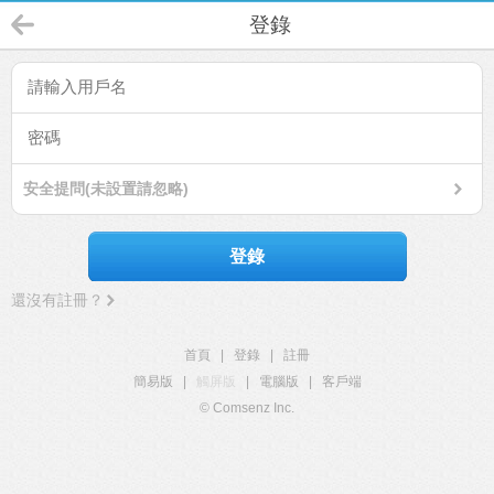
登錄
安全提問(未設置請忽略)
登錄
還沒有註冊？
首頁
|
登錄
|
註冊
簡易版
|
觸屏版
|
電腦版
|
客戶端
© Comsenz Inc.