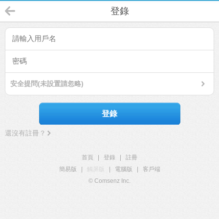
登錄
安全提問(未設置請忽略)
登錄
還沒有註冊？
首頁
|
登錄
|
註冊
簡易版
|
觸屏版
|
電腦版
|
客戶端
© Comsenz Inc.