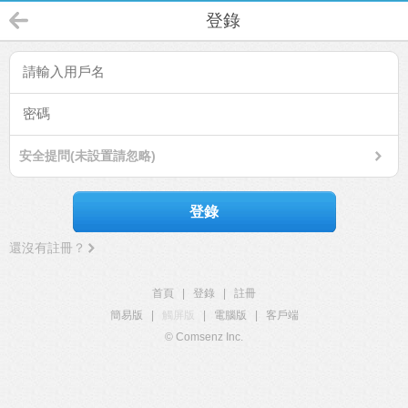
登錄
安全提問(未設置請忽略)
登錄
還沒有註冊？
首頁
|
登錄
|
註冊
簡易版
|
觸屏版
|
電腦版
|
客戶端
© Comsenz Inc.