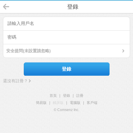
登錄
安全提問(未設置請忽略)
登錄
還沒有註冊？
首頁
|
登錄
|
註冊
簡易版
|
觸屏版
|
電腦版
|
客戶端
© Comsenz Inc.