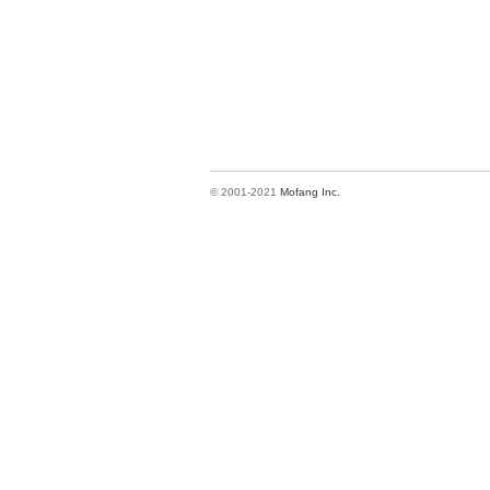
© 2001-2021
Mofang Inc.