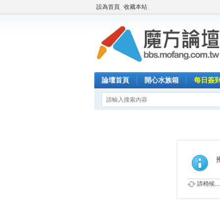
設為首頁
收藏本站
論壇首頁
開心水族箱
每日簽
請稍候...