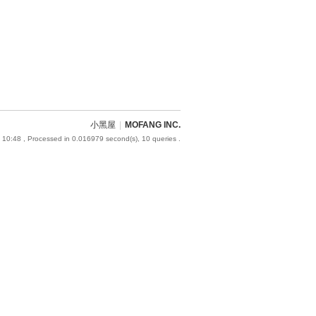
小黑屋
|
MOFANG INC.
 10:48
, Processed in 0.016979 second(s), 10 queries .