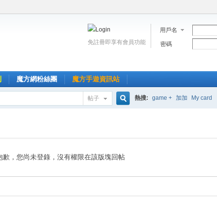
用戶名
免註冊即享有會員功能
密碼
到
魔方網粉絲團
魔方手遊資訊站
熱搜:
game +
加加
My card
帖子
搜
索
抱歉，您尚未登錄，沒有權限在該版塊回帖