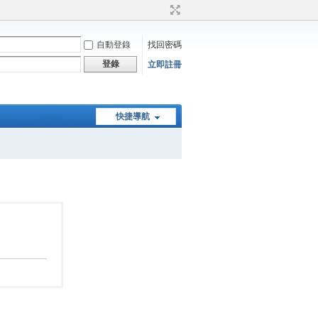
自動登錄
找回密碼
登錄
立即註冊
快捷導航