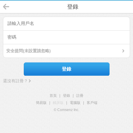
登錄
安全提問(未設置請忽略)
登錄
還沒有註冊？
首頁
|
登錄
|
註冊
簡易版
|
觸屏版
|
電腦版
|
客戶端
© Comsenz Inc.