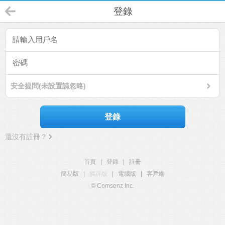
登錄
安全提問(未設置請忽略)
登錄
還沒有註冊？
首頁
|
登錄
|
註冊
簡易版
|
觸屏版
|
電腦版
|
客戶端
© Comsenz Inc.