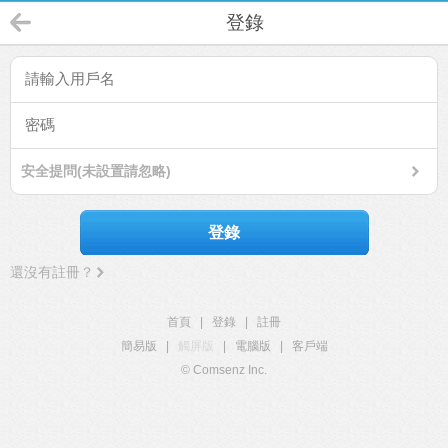
登錄
安全提問(未設置請忽略)
登錄
還沒有註冊？
首頁
|
登錄
|
註冊
簡易版
|
觸屏版
|
電腦版
|
客戶端
© Comsenz Inc.