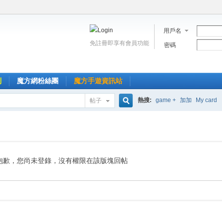
用戶名
免註冊即享有會員功能
密碼
到
魔方網粉絲團
魔方手遊資訊站
熱搜:
game +
加加
My card
帖子
搜
索
抱歉，您尚未登錄，沒有權限在該版塊回帖