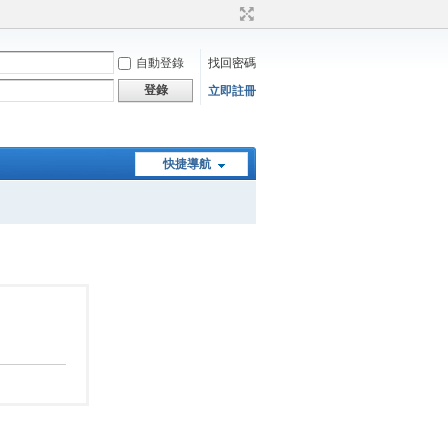
自動登錄
找回密碼
登錄
立即註冊
快捷導航