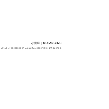
小黑屋
|
MOFANG INC.
 00:15
, Processed in 0.018391 second(s), 10 queries .