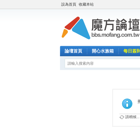
設為首頁
收藏本站
論壇首頁
開心水族箱
每日簽
請稍候...