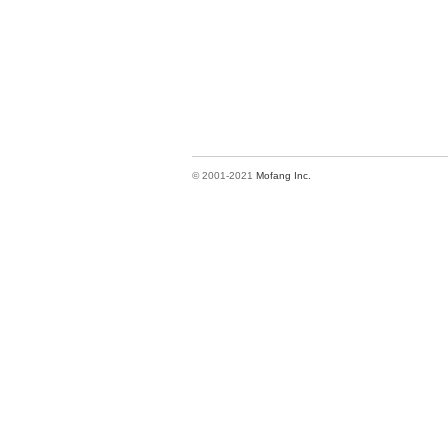
© 2001-2021
Mofang Inc.