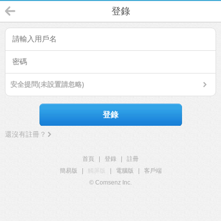
登錄
安全提問(未設置請忽略)
登錄
還沒有註冊？
首頁
|
登錄
|
註冊
簡易版
|
觸屏版
|
電腦版
|
客戶端
© Comsenz Inc.