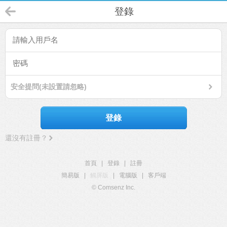
登錄
安全提問(未設置請忽略)
登錄
還沒有註冊？
首頁
|
登錄
|
註冊
簡易版
|
觸屏版
|
電腦版
|
客戶端
© Comsenz Inc.