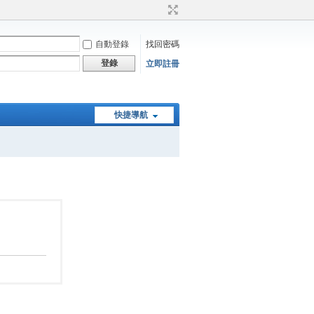
自動登錄
找回密碼
登錄
立即註冊
快捷導航