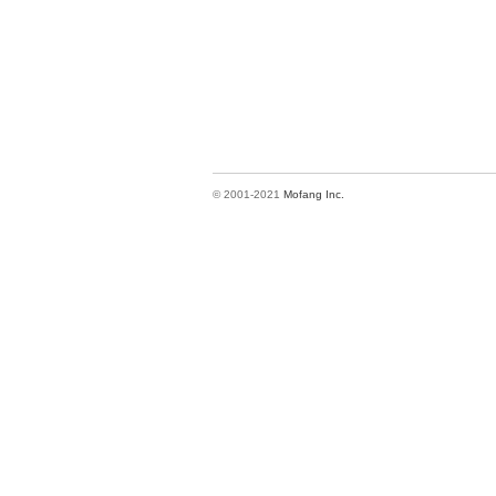
© 2001-2021
Mofang Inc.