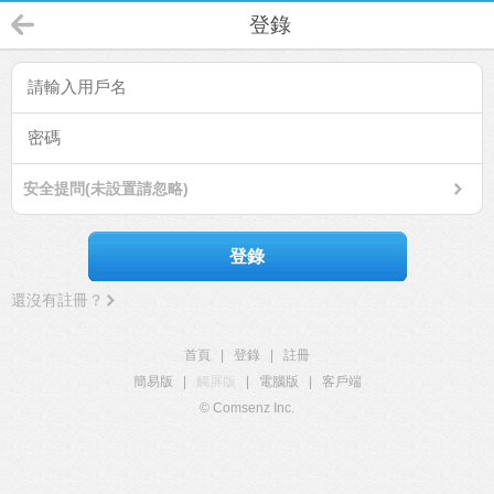
登錄
安全提問(未設置請忽略)
登錄
還沒有註冊？
首頁
|
登錄
|
註冊
簡易版
|
觸屏版
|
電腦版
|
客戶端
© Comsenz Inc.