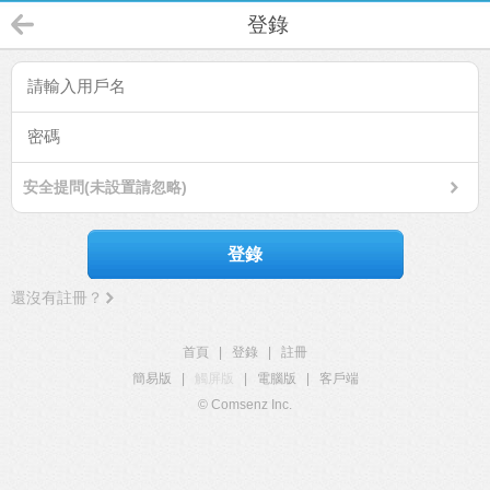
登錄
安全提問(未設置請忽略)
登錄
還沒有註冊？
首頁
|
登錄
|
註冊
簡易版
|
觸屏版
|
電腦版
|
客戶端
© Comsenz Inc.