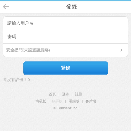
登錄
安全提問(未設置請忽略)
登錄
還沒有註冊？
首頁
|
登錄
|
註冊
簡易版
|
觸屏版
|
電腦版
|
客戶端
© Comsenz Inc.