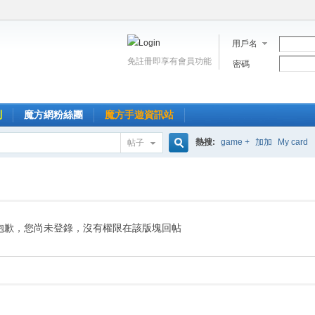
用戶名
免註冊即享有會員功能
密碼
到
魔方網粉絲團
魔方手遊資訊站
熱搜:
game +
加加
My card
帖子
搜
索
抱歉，您尚未登錄，沒有權限在該版塊回帖