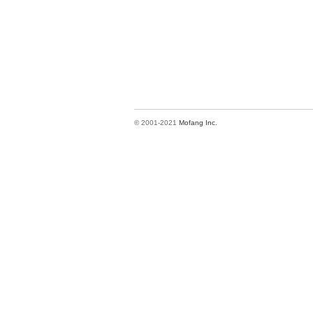
© 2001-2021
Mofang Inc.