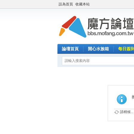
設為首頁
收藏本站
論壇首頁
開心水族箱
每日簽
請稍候...