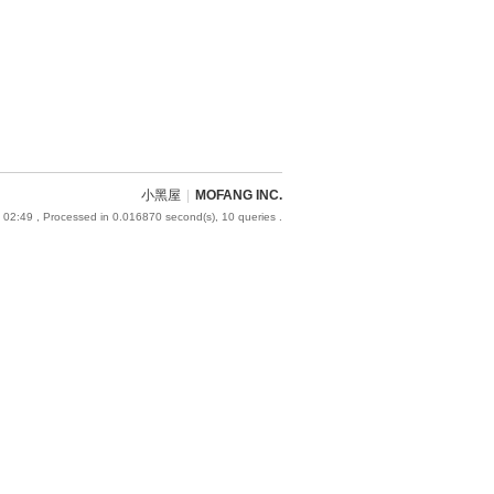
小黑屋
|
MOFANG INC.
 02:49
, Processed in 0.016870 second(s), 10 queries .