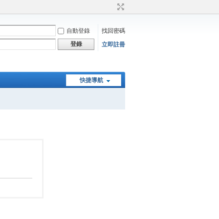
自動登錄
找回密碼
登錄
立即註冊
快捷導航