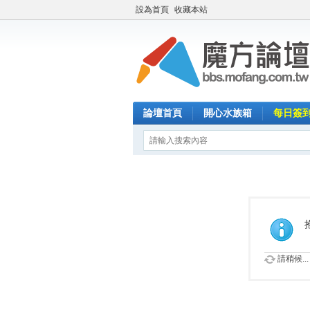
設為首頁
收藏本站
論壇首頁
開心水族箱
每日簽
請稍候...