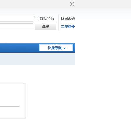
自動登錄
找回密碼
登錄
立即註冊
快捷導航