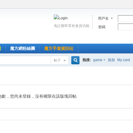
用戶名
免註冊即享有會員功能
密碼
到
魔方網粉絲團
魔方手遊資訊站
熱搜:
game +
加加
My card
帖子
搜
索
抱歉，您尚未登錄，沒有權限在該版塊回帖