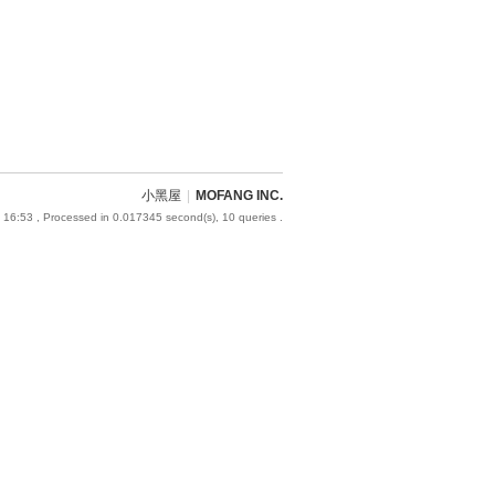
小黑屋
|
MOFANG INC.
 16:53
, Processed in 0.017345 second(s), 10 queries .