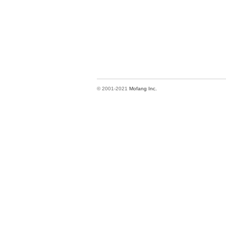
© 2001-2021
Mofang Inc.