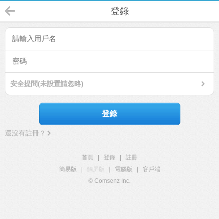
登錄
安全提問(未設置請忽略)
登錄
還沒有註冊？
首頁
|
登錄
|
註冊
簡易版
|
觸屏版
|
電腦版
|
客戶端
© Comsenz Inc.