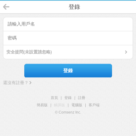
登錄
安全提問(未設置請忽略)
登錄
還沒有註冊？
首頁
|
登錄
|
註冊
簡易版
|
觸屏版
|
電腦版
|
客戶端
© Comsenz Inc.