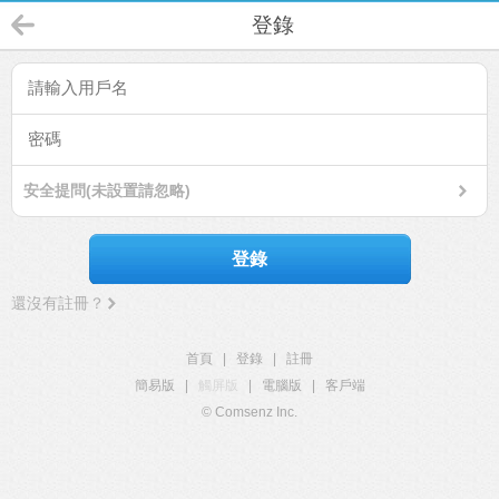
登錄
安全提問(未設置請忽略)
登錄
還沒有註冊？
首頁
|
登錄
|
註冊
簡易版
|
觸屏版
|
電腦版
|
客戶端
© Comsenz Inc.