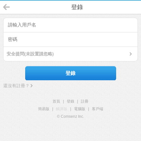
登錄
安全提問(未設置請忽略)
登錄
還沒有註冊？
首頁
|
登錄
|
註冊
簡易版
|
觸屏版
|
電腦版
|
客戶端
© Comsenz Inc.