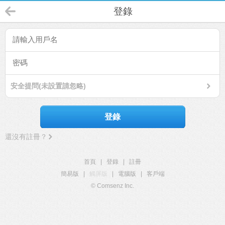
登錄
安全提問(未設置請忽略)
登錄
還沒有註冊？
首頁
|
登錄
|
註冊
簡易版
|
觸屏版
|
電腦版
|
客戶端
© Comsenz Inc.