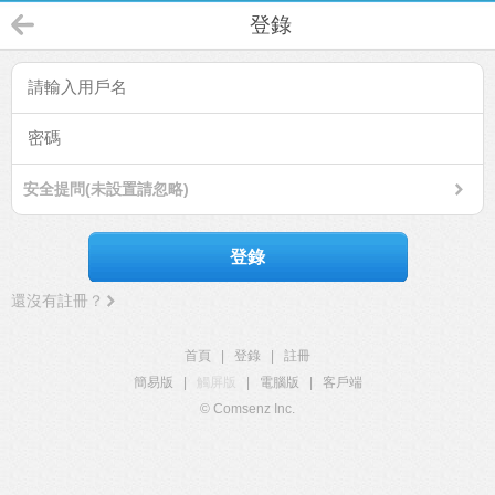
登錄
安全提問(未設置請忽略)
登錄
還沒有註冊？
首頁
|
登錄
|
註冊
簡易版
|
觸屏版
|
電腦版
|
客戶端
© Comsenz Inc.