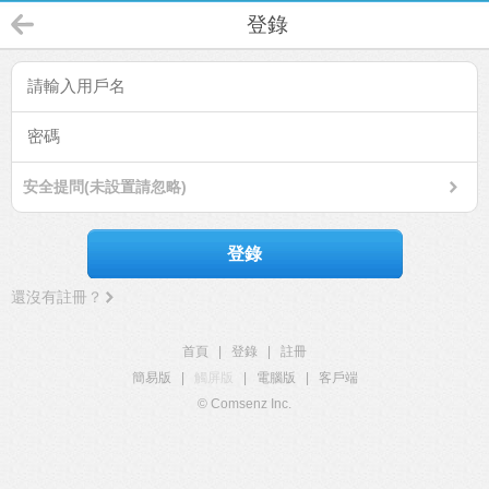
登錄
安全提問(未設置請忽略)
登錄
還沒有註冊？
首頁
|
登錄
|
註冊
簡易版
|
觸屏版
|
電腦版
|
客戶端
© Comsenz Inc.