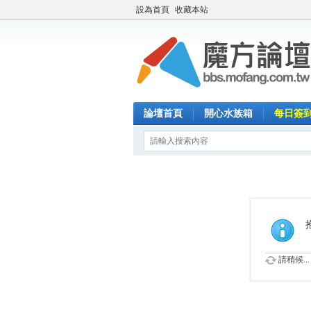
設為首頁
收藏本站
論壇首頁
開心水族箱
每日簽
請稍候...