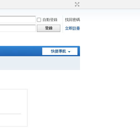
自動登錄
找回密碼
登錄
立即註冊
快捷導航