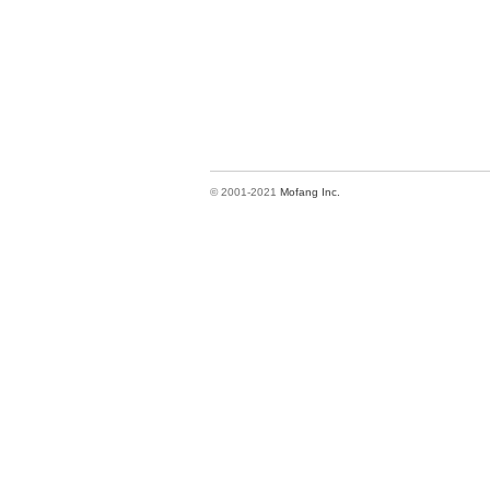
© 2001-2021
Mofang Inc.