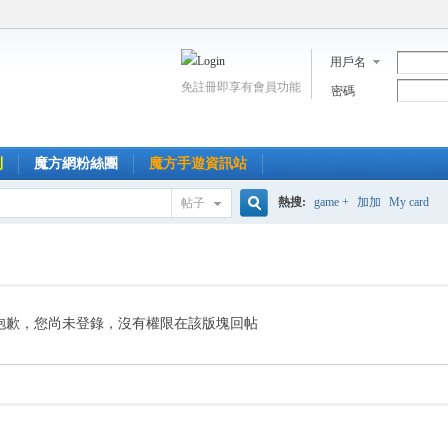
用戶名
免註冊即享有會員功能
密碼
到
魔方網粉絲團
魔方手遊資訊站
熱搜:
game +
加加
My card
帖子
搜
索
抱歉，您尚未登錄，沒有權限在該版塊回帖