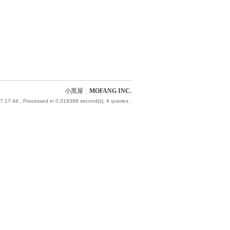
小黑屋
|
MOFANG INC.
7 17:48
, Processed in 0.018388 second(s), 9 queries .