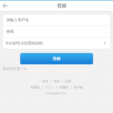
登錄
安全提問(未設置請忽略)
登錄
還沒有註冊？
首頁
|
登錄
|
註冊
簡易版
|
觸屏版
|
電腦版
|
客戶端
© Comsenz Inc.