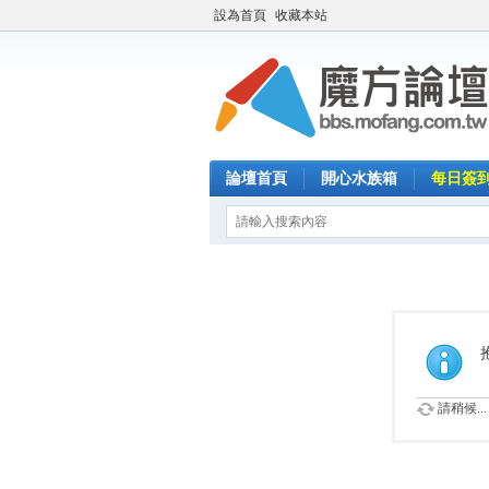
設為首頁
收藏本站
論壇首頁
開心水族箱
每日簽
請稍候...