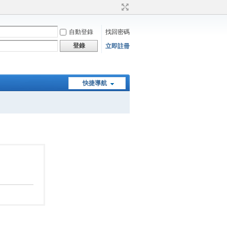
自動登錄
找回密碼
登錄
立即註冊
快捷導航