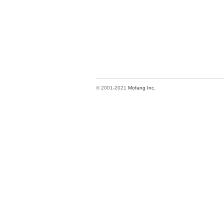
© 2001-2021
Mofang Inc.