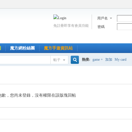
用戶名
免註冊即享有會員功能
密碼
到
魔方網粉絲團
魔方手遊資訊站
熱搜:
game +
加加
My card
帖子
搜
索
抱歉，您尚未登錄，沒有權限在該版塊回帖