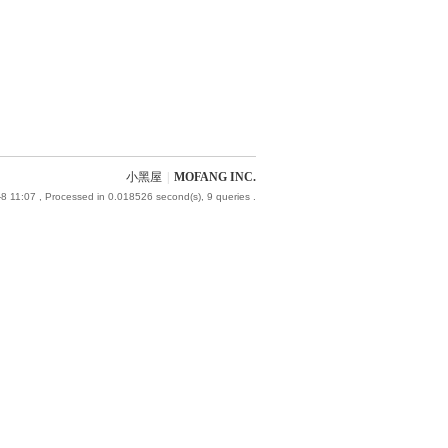
小黑屋
|
MOFANG INC.
8 11:07
, Processed in 0.018526 second(s), 9 queries .