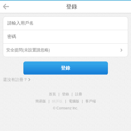
登錄
安全提問(未設置請忽略)
登錄
還沒有註冊？
首頁
|
登錄
|
註冊
簡易版
|
觸屏版
|
電腦版
|
客戶端
© Comsenz Inc.