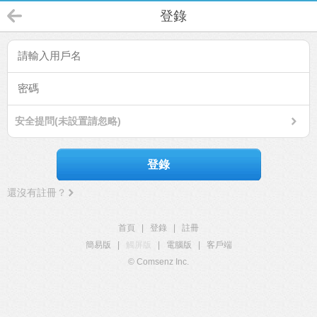
登錄
安全提問(未設置請忽略)
登錄
還沒有註冊？
首頁
|
登錄
|
註冊
簡易版
|
觸屏版
|
電腦版
|
客戶端
© Comsenz Inc.