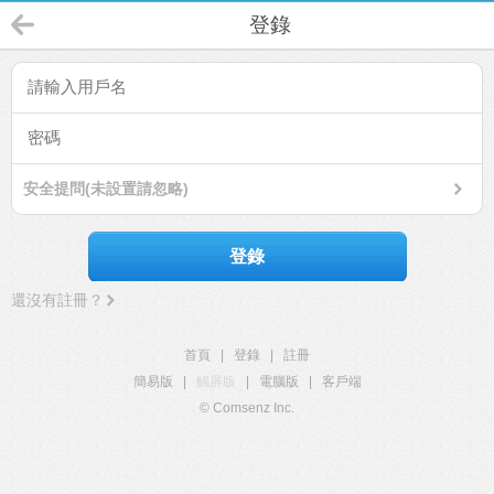
登錄
安全提問(未設置請忽略)
登錄
還沒有註冊？
首頁
|
登錄
|
註冊
簡易版
|
觸屏版
|
電腦版
|
客戶端
© Comsenz Inc.