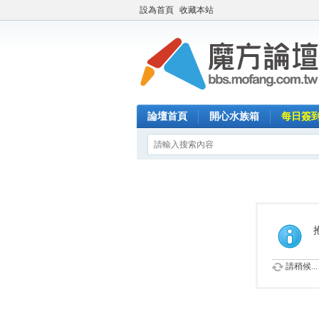
設為首頁
收藏本站
論壇首頁
開心水族箱
每日簽
請稍候...