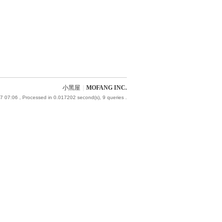
小黑屋
|
MOFANG INC.
7 07:06
, Processed in 0.017202 second(s), 9 queries .