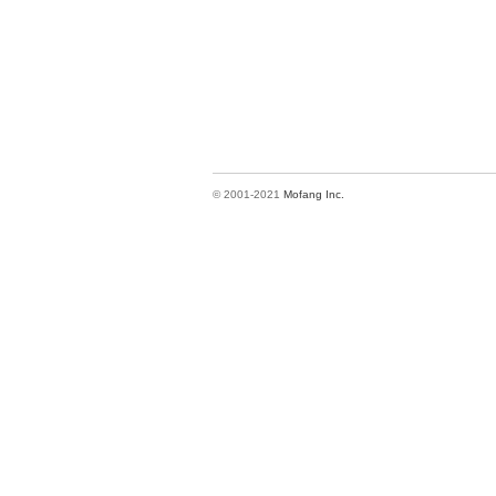
© 2001-2021
Mofang Inc.