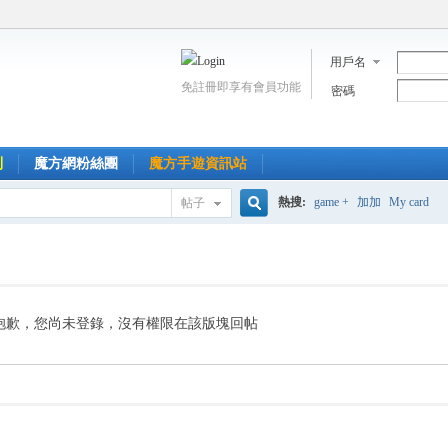
用戶名
免註冊即享有會員功能
密碼
到
魔方網粉絲團
魔方手遊資訊站
熱搜:
game +
加加
My card
帖子
搜
索
抱歉，您尚未登錄，沒有權限在該版塊回帖