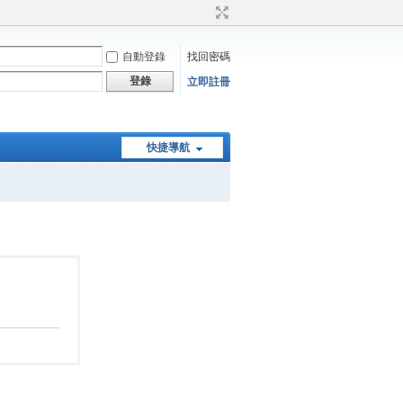
自動登錄
找回密碼
登錄
立即註冊
快捷導航