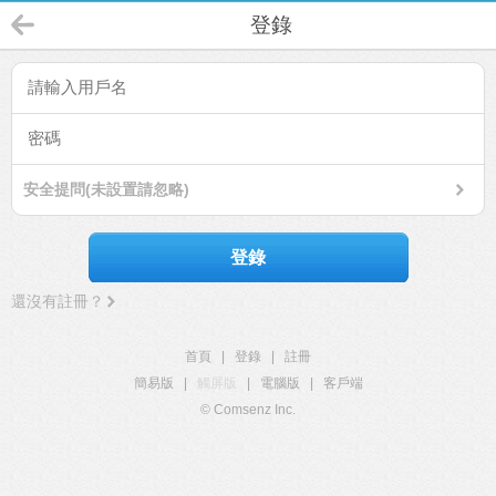
登錄
安全提問(未設置請忽略)
登錄
還沒有註冊？
首頁
|
登錄
|
註冊
簡易版
|
觸屏版
|
電腦版
|
客戶端
© Comsenz Inc.