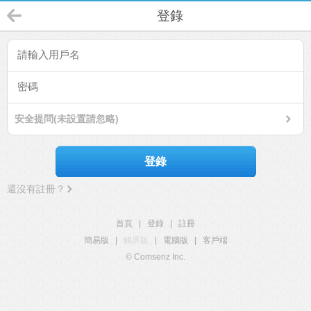
登錄
安全提問(未設置請忽略)
登錄
還沒有註冊？
首頁
|
登錄
|
註冊
簡易版
|
觸屏版
|
電腦版
|
客戶端
© Comsenz Inc.