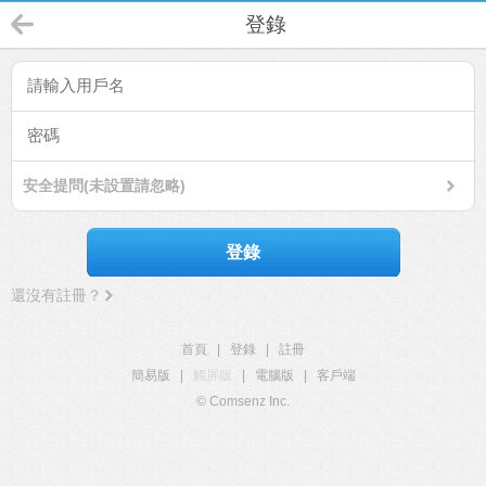
登錄
安全提問(未設置請忽略)
登錄
還沒有註冊？
首頁
|
登錄
|
註冊
簡易版
|
觸屏版
|
電腦版
|
客戶端
© Comsenz Inc.