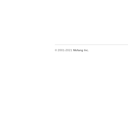
© 2001-2021
Mofang Inc.