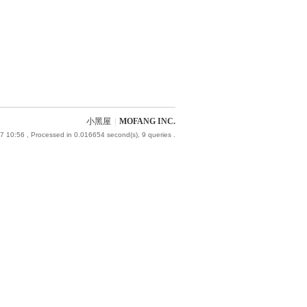
小黑屋
|
MOFANG INC.
7 10:56
, Processed in 0.016654 second(s), 9 queries .