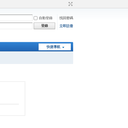
自動登錄
找回密碼
登錄
立即註冊
快捷導航