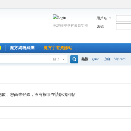
用戶名
免註冊即享有會員功能
密碼
到
魔方網粉絲團
魔方手遊資訊站
熱搜:
game +
加加
My card
帖子
搜
索
抱歉，您尚未登錄，沒有權限在該版塊回帖