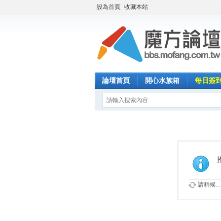
設為首頁
收藏本站
論壇首頁
開心水族箱
每日簽
請稍候...