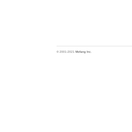
© 2001-2021
Mofang Inc.