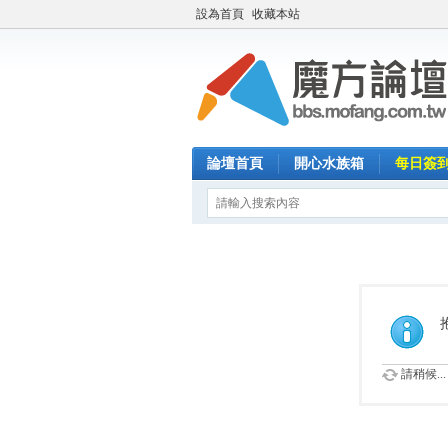
設為首頁
收藏本站
論壇首頁
開心水族箱
每日簽
請稍候...