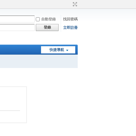
自動登錄
找回密碼
登錄
立即註冊
快捷導航