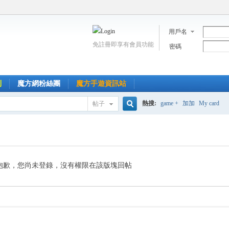
用戶名
免註冊即享有會員功能
密碼
到
魔方網粉絲團
魔方手遊資訊站
熱搜:
game +
加加
My card
帖子
搜
索
抱歉，您尚未登錄，沒有權限在該版塊回帖