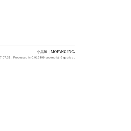
小黑屋
|
MOFANG INC.
7 07:31
, Processed in 0.019309 second(s), 9 queries .