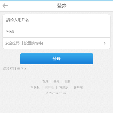
登錄
安全提問(未設置請忽略)
登錄
還沒有註冊？
首頁
|
登錄
|
註冊
簡易版
|
觸屏版
|
電腦版
|
客戶端
© Comsenz Inc.