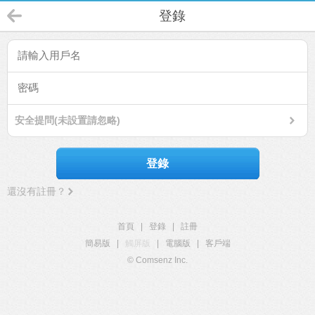
登錄
安全提問(未設置請忽略)
登錄
還沒有註冊？
首頁
|
登錄
|
註冊
簡易版
|
觸屏版
|
電腦版
|
客戶端
© Comsenz Inc.