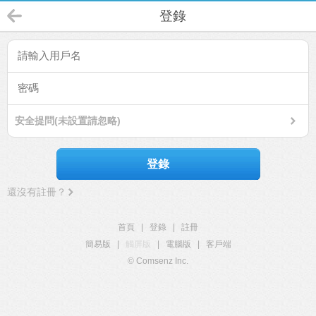
登錄
安全提問(未設置請忽略)
登錄
還沒有註冊？
首頁
|
登錄
|
註冊
簡易版
|
觸屏版
|
電腦版
|
客戶端
© Comsenz Inc.