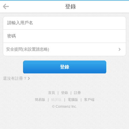
登錄
安全提問(未設置請忽略)
登錄
還沒有註冊？
首頁
|
登錄
|
註冊
簡易版
|
觸屏版
|
電腦版
|
客戶端
© Comsenz Inc.