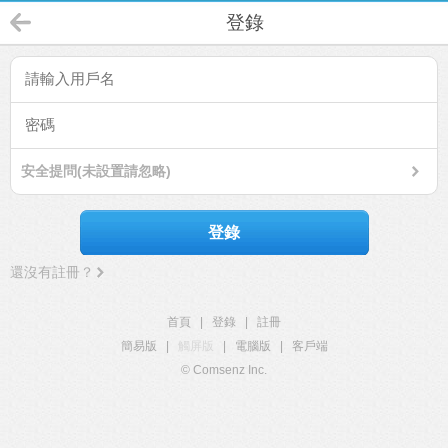
登錄
安全提問(未設置請忽略)
登錄
還沒有註冊？
首頁
|
登錄
|
註冊
簡易版
|
觸屏版
|
電腦版
|
客戶端
© Comsenz Inc.