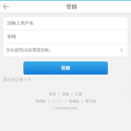
登錄
安全提問(未設置請忽略)
登錄
還沒有註冊？
首頁
|
登錄
|
註冊
簡易版
|
觸屏版
|
電腦版
|
客戶端
© Comsenz Inc.