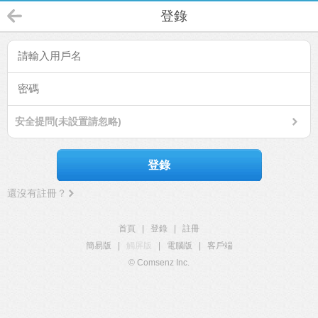
登錄
安全提問(未設置請忽略)
登錄
還沒有註冊？
首頁
|
登錄
|
註冊
簡易版
|
觸屏版
|
電腦版
|
客戶端
© Comsenz Inc.