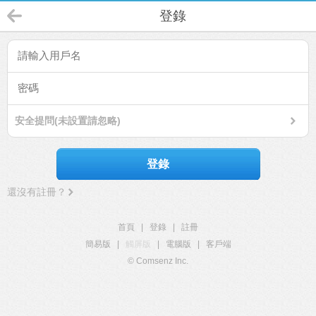
登錄
安全提問(未設置請忽略)
登錄
還沒有註冊？
首頁
|
登錄
|
註冊
簡易版
|
觸屏版
|
電腦版
|
客戶端
© Comsenz Inc.