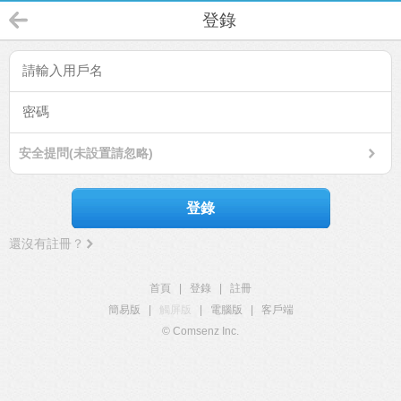
登錄
安全提問(未設置請忽略)
登錄
還沒有註冊？
首頁
|
登錄
|
註冊
簡易版
|
觸屏版
|
電腦版
|
客戶端
© Comsenz Inc.