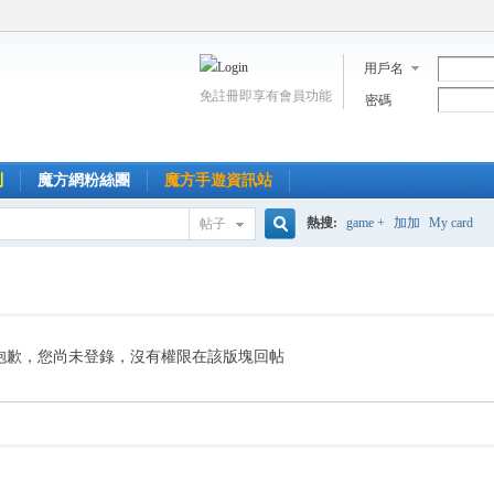
用戶名
免註冊即享有會員功能
密碼
到
魔方網粉絲團
魔方手遊資訊站
熱搜:
game +
加加
My card
帖子
搜
索
抱歉，您尚未登錄，沒有權限在該版塊回帖