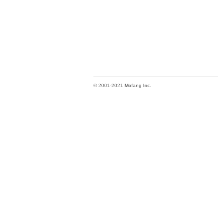
© 2001-2021
Mofang Inc.