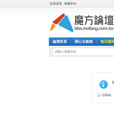
設為首頁
收藏本站
論壇首頁
開心水族箱
每日簽
請稍候...