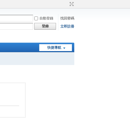
自動登錄
找回密碼
登錄
立即註冊
快捷導航