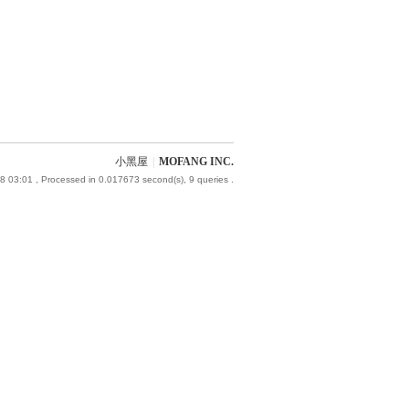
小黑屋
|
MOFANG INC.
8 03:01
, Processed in 0.017673 second(s), 9 queries .