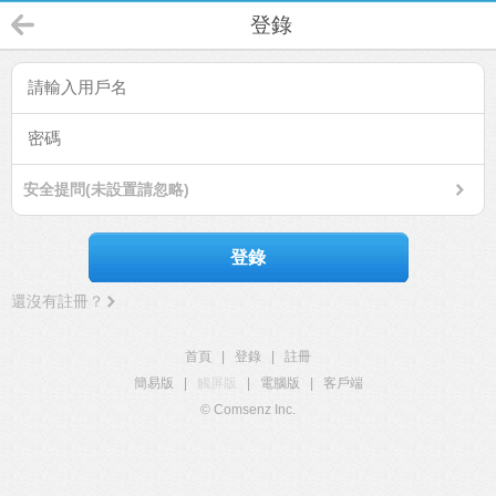
登錄
安全提問(未設置請忽略)
登錄
還沒有註冊？
首頁
|
登錄
|
註冊
簡易版
|
觸屏版
|
電腦版
|
客戶端
© Comsenz Inc.