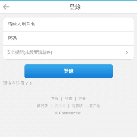
登錄
安全提問(未設置請忽略)
登錄
還沒有註冊？
首頁
|
登錄
|
註冊
簡易版
|
觸屏版
|
電腦版
|
客戶端
© Comsenz Inc.