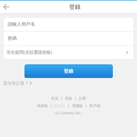
登錄
安全提問(未設置請忽略)
登錄
還沒有註冊？
首頁
|
登錄
|
註冊
簡易版
|
觸屏版
|
電腦版
|
客戶端
© Comsenz Inc.